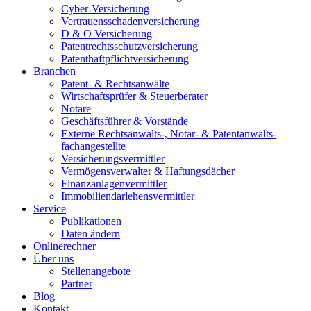
Cyber-Versicherung
Vertrauensschadenversicherung
D & O Versicherung
Patentrechtsschutzversicherung
Patent­haftpflicht­­versicherung
Branchen
Patent- & Rechtsanwälte
Wirtschaftsprüfer & Steuerberater
Notare
Geschäftsführer & Vorstände
Externe Rechtsanwalts-, Notar- & Patentanwalts­
fachangestellte
Versicherungsvermittler
Vermögensverwalter & Haftungsdächer
Finanzanlagenvermittler
Immobiliendarlehensvermittler
Service
Publikationen
Daten ändern
Onlinerechner
Über uns
Stellenangebote
Partner
Blog
Kontakt