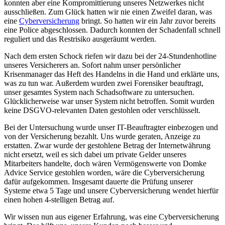
konnten aber eine Kompromittierung unseres Netzwerkes nicht
ausschließen. Zum Glück hatten wir nie einen Zweifel daran, was
eine
Cyberversicherung
bringt. So hatten wir ein Jahr zuvor bereits
eine Police abgeschlossen. Dadurch konnten der Schadenfall schnell
reguliert und das Restrisiko ausgeräumt werden.
Nach dem ersten Schock riefen wir dazu bei der 24-Stundenhotline
unseres Versicherers an. Sofort nahm unser persönlicher
Krisenmanager das Heft des Handelns in die Hand und erklärte uns,
was zu tun war. Außerdem wurden zwei Forensiker beauftragt,
unser gesamtes System nach Schadsoftware zu untersuchen.
Glücklicherweise war unser System nicht betroffen. Somit wurden
keine DSGVO-relevanten Daten gestohlen oder verschlüsselt.
Bei der Untersuchung wurde unser IT-Beauftragter einbezogen und
von der Versicherung bezahlt. Uns wurde geraten, Anzeige zu
erstatten. Zwar wurde der gestohlene Betrag der Internetwährung
nicht ersetzt, weil es sich dabei um private Gelder unseres
Mitarbeiters handelte, doch wären Vermögenswerte von Domke
Advice Service gestohlen worden, wäre die Cyberversicherung
dafür aufgekommen. Insgesamt dauerte die Prüfung unserer
Systeme etwa 5 Tage und unsere Cyberversicherung wendet hierfür
einen hohen 4-stelligen Betrag auf.
Wir wissen nun aus eigener Erfahrung, was eine Cyberversicherung