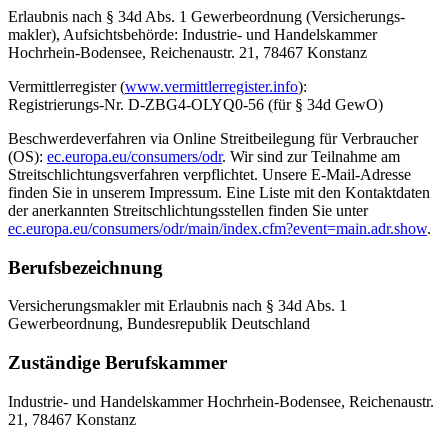
Erlaubnis nach § 34d Abs. 1 Gewerbeordnung (Ver­sicherungs­
makler), Aufsichtsbehörde: Industrie- und Handelskammer
Hochrhein-Bodensee, Reichenaustr. 21, 78467 Konstanz
Vermittlerregister (
www.vermittlerregister.info
):
Registrierungs-Nr. D-ZBG4-OLYQ0-56 (für § 34d GewO)
Beschwerdeverfahren via Online Streitbeilegung für Verbraucher
(OS):
ec.europa.eu/consumers/odr
. Wir sind zur Teilnahme am
Streitschlichtungsverfahren verpflichtet. Unsere E-Mail-Adresse
finden Sie in unserem Impressum. Eine Liste mit den Kontaktdaten
der anerkannten Streitschlichtungsstellen finden Sie unter
ec.europa.eu/consumers/odr/main/index.cfm?event=main.adr.show
.
Berufs­bezeichnung
Ver­sicherungs­makler mit Erlaubnis nach § 34d Abs. 1
Gewerbeordnung, Bundesrepublik Deutschland
Zuständige Berufskammer
Industrie- und Handelskammer Hochrhein-Bodensee, Reichenaustr.
21, 78467 Konstanz