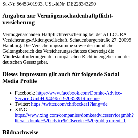
St.-Nr. 56453/01933, USt.-IdNr. DE228343290
Angaben zur Vermögens­schaden­haftpflicht­
versicherung
Vermögensschaden-Haft­pflichtversicherung bei der ALLCURA
Versicherungs-Aktiengesellschaft, Schauenburgerstraße 27, 20095
Hamburg. Die Versicherungssumme sowie der räumliche
Geltungsbereich des Versicherungsschutzes übersteigt die
Mindestanforderungen der europäischen Richtliniengeber und der
deutschen Gesetzgeber.
Dieses Impressum gilt auch für folgende Social
Media Profile
Facebook:
https://www.facebook.com/Domke-Advice-
Service-GmbH-946967192035891/timeline
Twitter:
https://twitter.com/chribecker1?lang=de
XING:
https://www.xing.com/companies/domkeadviceservicegmbh?
literal=domke%20advice%20service%20gmbh;current=1
Bildnachweise