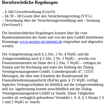
Berufs­rechtliche Regelungen
– § 34d Gewerbeordnung (GewO)
– §§ 59 – 68 Gesetz über den Versicherungsvertrag (VVG)
– Verordnung über die Versicherungs­vermittlung und – beratung
(VersVermV)
Die berufsrechtlichen Regelungen können über die vom
Bundesministerium der Justiz und von der juris GmbH betriebenen
Homepage
www.gesetze-im-internet.de
eingesehen und abgerufen
werden.
Die Anlageberatung nach § 2 Abs. 2 Nr. 4 WpIG und die
Anlagevermittlung nach § 2 Abs. 2 Nr. 3 WpIG – jeweils von
Finanzinstrumenten im Sinne des § 2 Abs. 5 WpIG – erfolgen im
Namen und für Rechnung und unter der Haftung der Dialog
Vermögensmanagement GmbH, Gutenbergstraße 47, 72555
Metzingen, die über eine Erlaubnis der Bundesanstalt für
Finanzdienstleistungsaufsicht (BaFin) gem. § 15 WpIG verfügt.
Jegliches Vertragsverhältnis im Hinblick auf die Anlagevermittlung
und An- lageberatung kommt ausschließlich mit der Dialog
Vermögensmanagement GmbH zu Stande. Diese Tätigkeiten
werden als vertraglich gebundener Vermittler i. S. d. § 3 Absatz 2 S
1 und 2 WpIG er- bracht.