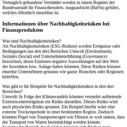
Vertraglich gebundene Vermittler werden in einem Register der
Bundesanstalt für Finanzdienstleis- tungsaufsicht (BaFin) geführt,
welches öffentlich einsehbar ist.
Informationen über Nach­haltig­keits­risiken bei
Finanz­pro­dukten
Was sind Nachhaltig­keitsrisiken?
Als Nachhaltigkeitsrisiken (ESG-Risiken) werden Ereignisse oder
Bedingungen aus den drei Bereichen Umwelt (Environment),
Soziales (Social) und Unternehmensführung (Governance)
bezeichnet, deren Eintreten negative Auswirkungen auf den Wert
der Investition bzw. Anlage haben könnten. Diese Risiken können
einzelne Unternehmen genauso wie ganze Branchen oder Regionen
betreffen.
Was gibt es für Beispiele für Nachhaltigkeitsrisiken in den drei
Bereichen?
Umwelt: In Folge des Klimawandels könnten vermehrt auftretende
Extremwetterereignisse ein Risiko darstellen. Dieses Risiko wird
auch physisches Risiko genannt. Ein Beispiel hierfür wäre eine
extreme Trockenperiode in einer bestimmten Region. Dadurch
könnten Pegel von Transportwegen wie Flüssen so weit sinken, dass
der Transport von Waren beeinträchtigt werden könnte.