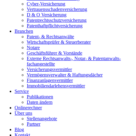
Cyber-Versicherung
Vertrauensschadenversicherung
D & O Versicherung
Patentrechtsschutzversicherung
Patent­haftpflicht­­versicherung
Branchen
Patent- & Rechtsanwälte
Wirtschaftsprüfer & Steuerberater
Notare
Geschäftsführer & Vorstände
Externe Rechtsanwalts-, Notar- & Patentanwalts­
fachangestellte
Versicherungsvermittler
Vermögensverwalter & Haftungsdächer
Finanzanlagenvermittler
Immobiliendarlehensvermittler
Service
Publikationen
Daten ändern
Onlinerechner
Über uns
Stellenangebote
Partner
Blog
Kontakt