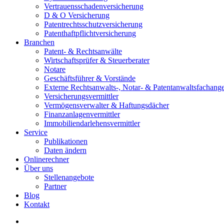
Vertrauensschadenversicherung
D & O Versicherung
Patentrechtsschutzversicherung
Patent­haftpflicht­­versicherung
Branchen
Patent- & Rechtsanwälte
Wirtschaftsprüfer & Steuerberater
Notare
Geschäftsführer & Vorstände
Externe Rechtsanwalts-, Notar- & Patentanwalts­fachanges
Versicherungsvermittler
Vermögensverwalter & Haftungsdächer
Finanzanlagenvermittler
Immobiliendarlehensvermittler
Service
Publikationen
Daten ändern
Onlinerechner
Über uns
Stellenangebote
Partner
Blog
Kontakt