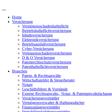
Home
Versicherung
Vermögensschadenhaftpflicht
Betriebshaftpflichtversicherung
Inhaltsversicherung
Elektronikversicherung
Betriebsausfallversicherung
Cyber-Versicherung
Vertrauensschadenversicherung
D & O Versicherung
Patentrechtsschutzversicherung
Patent­haftpflicht­­versicherung
Branchen
Patent- & Rechtsanwälte
Wirtschaftsprüfer & Steuerberater
Notare
Geschäftsführer & Vorstände
Externe Rechtsanwalts-, Notar- & Patentanwalts­fachanges
Versicherungsvermittler
Vermögensverwalter & Haftungsdächer
Finanzanlagenvermittler
Immobiliendarlehensvermittler