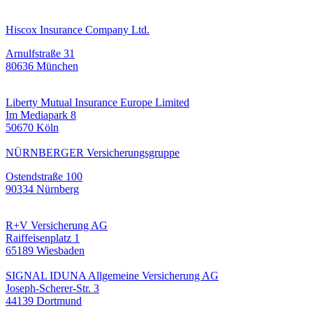
Hiscox Insurance Company Ltd.
Arnulfstraße 31
80636 München
Liberty Mutual Insurance Europe Limited
Im Mediapark 8
50670 Köln
NÜRNBERGER Versicherungsgruppe
Ostendstraße 100
90334 Nürnberg
R+V Versicherung AG
Raiffeisenplatz 1
65189 Wiesbaden
SIGNAL IDUNA Allgemeine Versicherung AG
Joseph-Scherer-Str. 3
44139 Dortmund