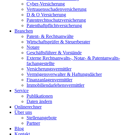
Cyber-Versicherung
Vertrauensschadenversicherung
D & O Versicherung
Patentrechtsschutzversicherung
Patent­haftpflicht­­versicherung
Branchen
Patent- & Rechtsanwälte
Wirtschaftsprüfer & Steuerberater
Notare
Geschäftsführer & Vorstände
Externe Rechtsanwalts-, Notar- & Patentanwalts­
fachangestellte
Versicherungsvermittler
Vermögensverwalter & Haftungsdächer
Finanzanlagenvermittler
Immobiliendarlehensvermittler
Service
Publikationen
Daten ändern
Onlinerechner
Über uns
Stellenangebote
Partner
Blog
Kontakt