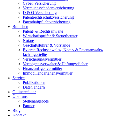
Cyber-Versicherung
Vertrauensschadenversicherung
D & O Versicherung
Patentrechtsschutzversicherung
Patent­haftpflicht­­versicherung
Branchen
Patent- & Rechtsanwälte
Wirtschaftsprüfer & Steuerberater
Notare
Geschäftsführer & Vorstände
Externe Rechtsanwalts-, Notar- & Patentanwalts­
fachangestellte
Versicherungsvermittler
Vermögensverwalter & Haftungsdächer
Finanzanlagenvermittler
Immobiliendarlehensvermittler
Service
Publikationen
Daten ändern
Onlinerechner
Über uns
Stellenangebote
Partner
Blog
Kontakt